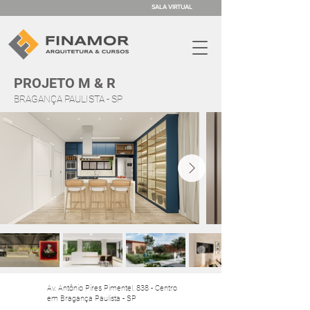
SALA VIRTUAL
PROJETO M & R
BRAGANÇA PAULISTA - SP
Av. Antônio Pires Pimentel, 838 - Centro
em
Bragança Paulista - SP